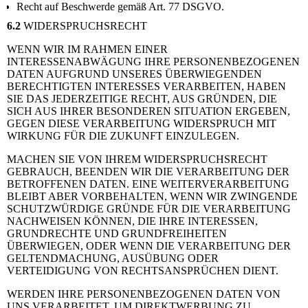
Recht auf Beschwerde gemäß Art. 77 DSGVO.
6.2
WIDERSPRUCHSRECHT
WENN WIR IM RAHMEN EINER
INTERESSENABWÄGUNG IHRE PERSONENBEZOGENEN
DATEN AUFGRUND UNSERES ÜBERWIEGENDEN
BERECHTIGTEN INTERESSES VERARBEITEN, HABEN
SIE DAS JEDERZEITIGE RECHT, AUS GRÜNDEN, DIE
SICH AUS IHRER BESONDEREN SITUATION ERGEBEN,
GEGEN DIESE VERARBEITUNG WIDERSPRUCH MIT
WIRKUNG FÜR DIE ZUKUNFT EINZULEGEN.
MACHEN SIE VON IHREM WIDERSPRUCHSRECHT
GEBRAUCH, BEENDEN WIR DIE VERARBEITUNG DER
BETROFFENEN DATEN. EINE WEITERVERARBEITUNG
BLEIBT ABER VORBEHALTEN, WENN WIR ZWINGENDE
SCHUTZWÜRDIGE GRÜNDE FÜR DIE VERARBEITUNG
NACHWEISEN KÖNNEN, DIE IHRE INTERESSEN,
GRUNDRECHTE UND GRUNDFREIHEITEN
ÜBERWIEGEN, ODER WENN DIE VERARBEITUNG DER
GELTENDMACHUNG, AUSÜBUNG ODER
VERTEIDIGUNG VON RECHTSANSPRÜCHEN DIENT.
WERDEN IHRE PERSONENBEZOGENEN DATEN VON
UNS VERARBEITET, UM DIREKTWERBUNG ZU